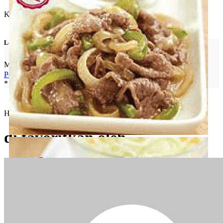
Kontak & Profil Medsos
Lokasi
Malang Town Square - Malang Town Square
Peta Arah ke Lokasi
* pastikan "device location access" aktif
HokBen
di favoritkan oleh