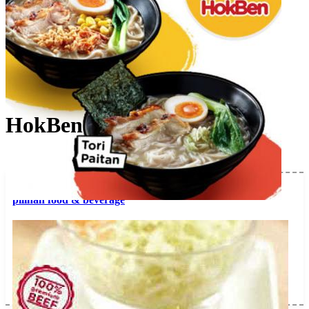
HokBen
Verified Silver Account
Menu
lihat
pilihan food & beverage