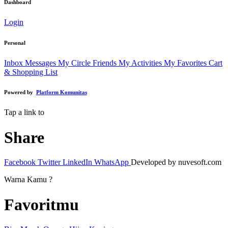
Dashboard
Login
Personal
Inbox Messages
My Circle Friends
My Activities
My Favorites
Cart
& Shopping List
Powered by
Platform Komunitas
Tap a link to
Share
Facebook
Twitter
LinkedIn
WhatsApp
Developed by nuvesoft.com
Warna Kamu ?
Favoritmu