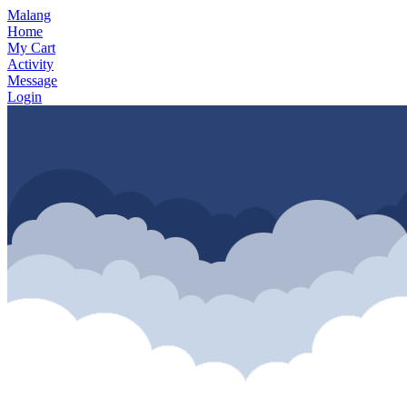
Malang
Home
My Cart
Activity
Message
Login